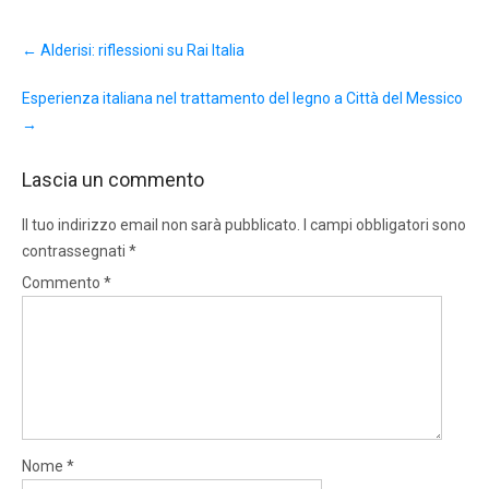
Post
←
Alderisi: riflessioni su Rai Italia
navigation
Esperienza italiana nel trattamento del legno a Città del Messico
→
Lascia un commento
Il tuo indirizzo email non sarà pubblicato.
I campi obbligatori sono
contrassegnati
*
Commento
*
Nome
*