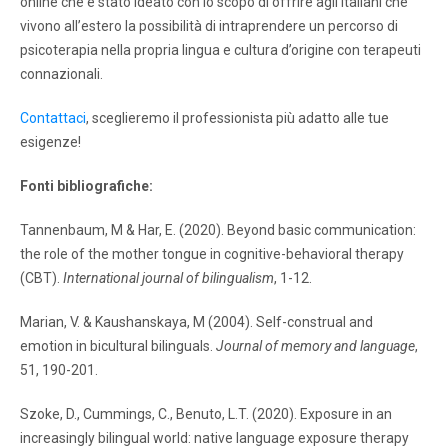
online che è stato ideato con lo scopo di offrire agli italiani che
vivono all’estero la possibilità di intraprendere un percorso di
psicoterapia nella propria lingua e cultura d’origine con terapeuti
connazionali.
Contattaci
, sceglieremo il professionista più adatto alle tue
esigenze!
Fonti bibliografiche:
Tannenbaum, M & Har, E. (2020). Beyond basic communication:
the role of the mother tongue in cognitive-behavioral therapy
(CBT).
International journal of bilingualism
, 1-12.
Marian, V. & Kaushanskaya, M (2004). Self-construal and
emotion in bicultural bilinguals.
Journal of memory and language
,
51, 190-201.
Szoke, D., Cummings, C., Benuto, L.T. (2020). Exposure in an
increasingly bilingual world: native language exposure therapy