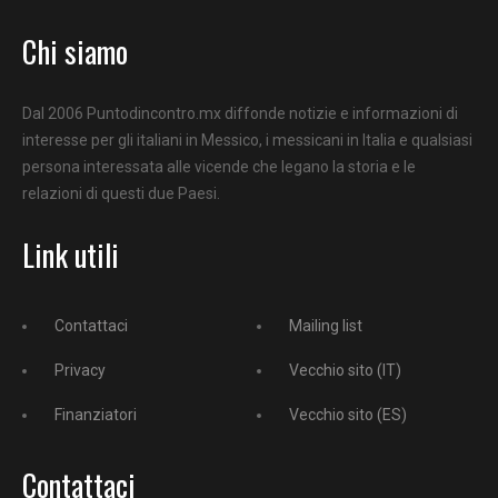
Chi siamo
Dal 2006 Puntodincontro.mx diffonde notizie e informazioni di
interesse per gli italiani in Messico, i messicani in Italia e qualsiasi
persona interessata alle vicende che legano la storia e le
relazioni di questi due Paesi.
Link utili
Contattaci
Mailing list
Privacy
Vecchio sito (IT)
Finanziatori
Vecchio sito (ES)
Contattaci