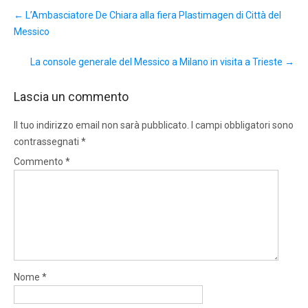
Post
←
L’Ambasciatore De Chiara alla fiera Plastimagen di Città del
navigation
Messico
La console generale del Messico a Milano in visita a Trieste
→
Lascia un commento
Il tuo indirizzo email non sarà pubblicato.
I campi obbligatori sono
contrassegnati
*
Commento
*
Nome
*