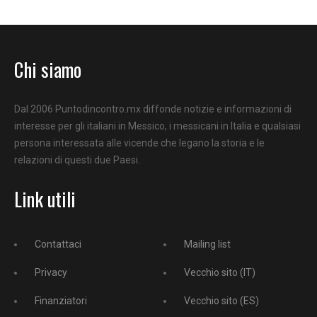
Chi siamo
Dal 2006 Puntodincontro.mx diffonde notizie e informazioni di
interesse per gli italiani in Messico, i messicani in Italia e qualsiasi
persona interessata alle vicende che legano la storia e le
relazioni di questi due Paesi.
Link utili
Contattaci
Mailing list
Privacy
Vecchio sito (IT)
Finanziatori
Vecchio sito (ES)