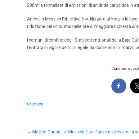
200mila tonnellate di emissioni di anidride carbonica in a
Anche in Messico l’obiettivo è «utilizzare al meglio la luce
riduzione del consumo nelle ore di maggiore richiesta di el
I comuni di confine degli Stati settentrionali della Baja 
l’entrata in vigore dell’ora legale da domenica 13 marzo pe
Condividi questo
Cronaca
Post
←
Matteo Origoni: «Il Messico è un Paese di rilievo nella s
navigation