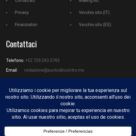
Contattaci
Mailing list
Privacy
Vecchio sito (IT)
Finanziatori
Vecchio sito (ES)
Contattaci
Telefono:
+52 729 243 3743
Email:
redazione@puntodincontro.mx
PUNTODINCONTRO