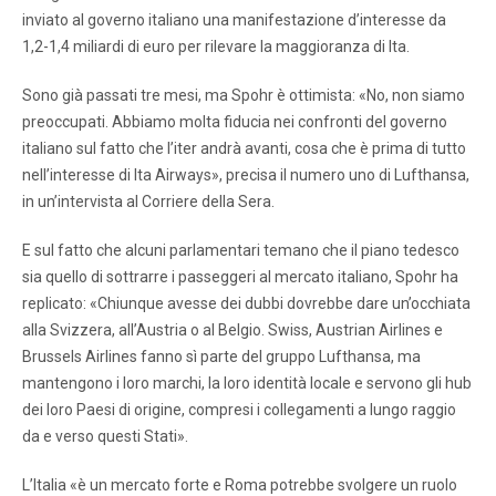
inviato al governo italiano una manifestazione d’interesse da
1,2-1,4 miliardi di euro per rilevare la maggioranza di Ita.
Sono già passati tre mesi, ma Spohr è ottimista: «No, non siamo
preoccupati. Abbiamo molta fiducia nei confronti del governo
italiano sul fatto che l’iter andrà avanti, cosa che è prima di tutto
nell’interesse di Ita Airways», precisa il numero uno di Lufthansa,
in un’intervista al Corriere della Sera.
E sul fatto che alcuni parlamentari temano che il piano tedesco
sia quello di sottrarre i passeggeri al mercato italiano, Spohr ha
replicato: «Chiunque avesse dei dubbi dovrebbe dare un’occhiata
alla Svizzera, all’Austria o al Belgio. Swiss, Austrian Airlines e
Brussels Airlines fanno sì parte del gruppo Lufthansa, ma
mantengono i loro marchi, la loro identità locale e servono gli hub
dei loro Paesi di origine, compresi i collegamenti a lungo raggio
da e verso questi Stati».
L’Italia «è un mercato forte e Roma potrebbe svolgere un ruolo