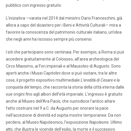
pubblico con ingresso gratuito.
L’iniziativa —varata nel 2014 dal ministro Dario Franceschini, già
allora a capo del dicastero per i Beni e Attività Culturali— mira a
favorire la conoscenza del patrimonio culturale italiano, un’idea
che negli anni ha riscosso sempre più consensi.
I siti che partecipano sono centinaia. Per esempio, a Roma si può
accedere gratuitamente al Colosseo, all’area archeologica del
Circo Massimo, ai Fori imperiali e al Mausoleo di Augusto. Sono
aperti anche i Musei Capitolini dove si può visitare, tra le altre
cose, il progetto espositivo multimediale
L’eredità di Cesare e la
conquista del tempo
, che racconta la storia della città eterna dalle
sue origini fino agli albori dell’età imperiale. L’ingresso è gratuito
anche al Museo dell’Ara Pacis, che custodisce l’antico altare
fatto costruire nel 9 a.C. da Augusto per onorare la pace
nell’accezione di divinità ed ospita mostre temporanee. Da non
perdere, al Museo Napoleonico, l’esposizione
Napoleone. Ultimo
atto
, che illustra le vicende dell’esilio, la morte e il successivo