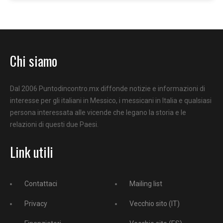
Chi siamo
Dal 2006 Puntodincontro.mx diffonde notizie e informazioni di
interesse per gli italiani in Messico, i messicani in Italia e qualsiasi
persona interessata alle vicende che legano la storia e le
relazioni di questi due Paesi.
Link utili
Contattaci
Mailing list
Privacy
Vecchio sito (IT)