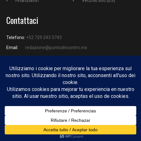
Finanziatori
Vecchio sito (ES)
Contattaci
Telefono:
+52 729 243 3743
Email:
redazione@puntodincontro.mx
PUNTODINCONTRO
Copyright © 2025 Puntodincontro
Design by
DisegnoW