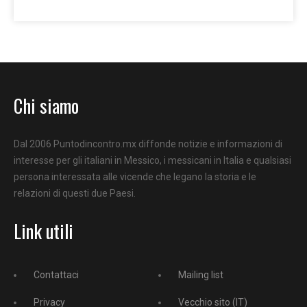
Chi siamo
Dal 2006 Puntodincontro.mx diffonde notizie e informazioni di
interesse per gli italiani in Messico, i messicani in Italia e qualsiasi
persona interessata alle vicende che legano la storia e le
relazioni di questi due Paesi.
Link utili
Contattaci
Mailing list
Privacy
Vecchio sito (IT)