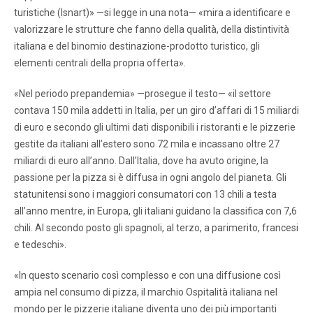
turistiche (Isnart)» —si legge in una nota— «mira a identificare e
valorizzare le strutture che fanno della qualità, della distintività
italiana e del binomio destinazione-prodotto turistico, gli
elementi centrali della propria offerta».
«Nel periodo prepandemia» —prosegue il testo— «il settore
contava 150 mila addetti in Italia, per un giro d’affari di 15 miliardi
di euro e secondo gli ultimi dati disponibili i ristoranti e le pizzerie
gestite da italiani all’estero sono 72 mila e incassano oltre 27
miliardi di euro all’anno. Dall’Italia, dove ha avuto origine, la
passione per la pizza si è diffusa in ogni angolo del pianeta. Gli
statunitensi sono i maggiori consumatori con 13 chili a testa
all’anno mentre, in Europa, gli italiani guidano la classifica con 7,6
chili. Al secondo posto gli spagnoli, al terzo, a parimerito, francesi
e tedeschi».
«In questo scenario così complesso e con una diffusione così
ampia nel consumo di pizza, il marchio Ospitalità italiana nel
mondo per le pizzerie italiane diventa uno dei più importanti