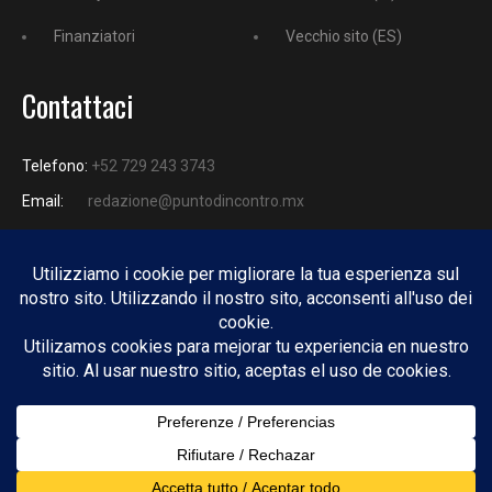
Finanziatori
Vecchio sito (ES)
Contattaci
Telefono:
+52 729 243 3743
Email:
redazione@puntodincontro.mx
PUNTODINCONTRO
Copyright © 2025 Puntodincontro