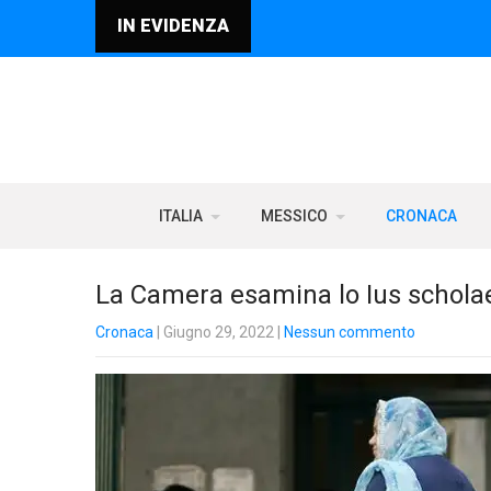
IN EVIDENZA
ITALIA
MESSICO
CRONACA
La Camera esamina lo Ius scholae 
Cronaca
| Giugno 29, 2022
|
Nessun commento