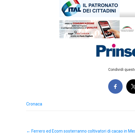
Condividi questo
Cronaca
Post
←
Ferrero ed Ecom sosterranno coltivatori di cacao in Me
navigation