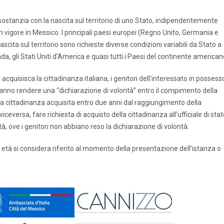
a si sostanzia con la nascita sul territorio di uno Stato, indipendentemente
 in vigore in Messico. I principali paesi europei (Regno Unito, Germania e
ascita sul territorio sono richieste diverse condizioni variabili da Stato a
nada, gli Stati Uniti d’America e quasi tutti i Paesi del continente american
 acquisisca la cittadinanza italiana, i genitori dell’interessato in possess
ovranno rendere una “dichiarazione di volontà” entro il compimento della
la cittadinanza acquisita entro due anni dal raggiungimento della
ceversa, fare richiesta di acquisto della cittadinanza all’ufficiale di sta
, ove i genitori non abbiano reso la dichiarazione di volontà.
e età si considera riferito al momento della presentazione dell’istanza o