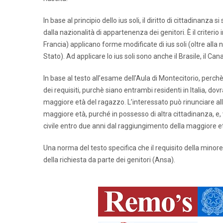
In base al principio dello ius soli, il diritto di cittadinanz
dalla nazionalità di appartenenza dei genitori. È il criterio
Francia) applicano forme modificate di ius soli (oltre alla n
Stato). Ad applicare lo ius soli sono anche il Brasile, il Ca
In base al testo all’esame dell’Aula di Montecitorio, perchè
dei requisiti, purchè siano entrambi residenti in Italia, d
maggiore età del ragazzo. L’interessato può rinunciare al
maggiore età, purché in possesso di altra cittadinanza, e, vi
civile entro due anni dal raggiungimento della maggiore età
Una norma del testo specifica che il requisito della minor
della richiesta da parte dei genitori (Ansa).