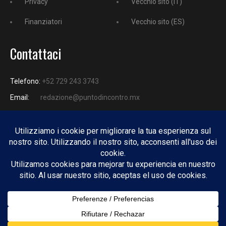
Privacy
Vecchio sito (IT)
Finanziatori
Vecchio sito (ES)
Contattaci
Telefono:
+52 729 243 3743
Email:
redazione@puntodincontro.mx
PUNTODINCONTRO
Copyright © 2025 Puntodincontro