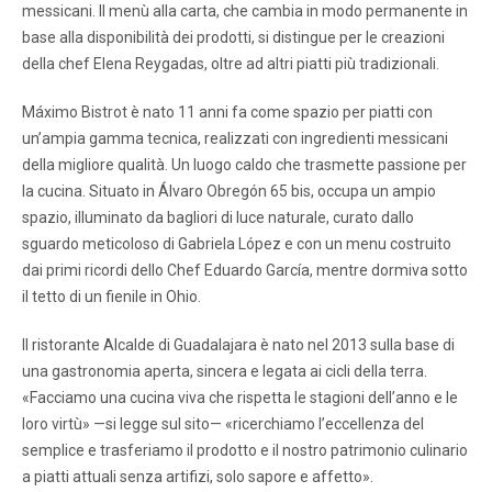
messicani. Il menù alla carta, che cambia in modo permanente in
base alla disponibilità dei prodotti, si distingue per le creazioni
della chef Elena Reygadas, oltre ad altri piatti più tradizionali.
Máximo Bistrot è nato 11 anni fa come spazio per piatti con
un’ampia gamma tecnica, realizzati con ingredienti messicani
della migliore qualità. Un luogo caldo che trasmette passione per
la cucina. Situato in Álvaro Obregón 65 bis, occupa un ampio
spazio, illuminato da bagliori di luce naturale, curato dallo
sguardo meticoloso di Gabriela López e con un menu costruito
dai primi ricordi dello Chef Eduardo García, mentre dormiva sotto
il tetto di un fienile in Ohio.
Il ristorante Alcalde di Guadalajara è nato nel 2013 sulla base di
una gastronomia aperta, sincera e legata ai cicli della terra.
«Facciamo una cucina viva che rispetta le stagioni dell’anno e le
loro virtù» —si legge sul sito— «ricerchiamo l’eccellenza del
semplice e trasferiamo il prodotto e il nostro patrimonio culinario
a piatti attuali senza artifizi, solo sapore e affetto».