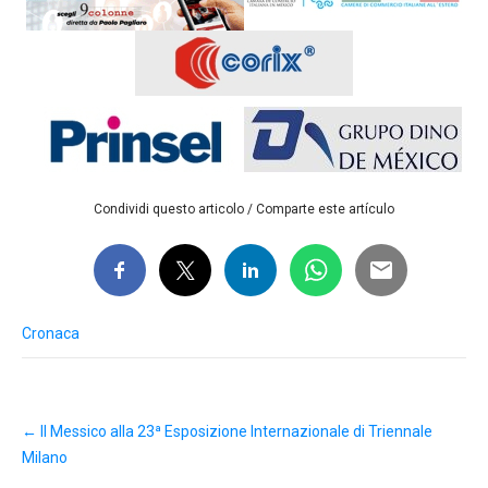
Condividi questo articolo / Comparte este artículo
Cronaca
Post
←
Il Messico alla 23ª Esposizione Internazionale di Triennale
navigation
Milano