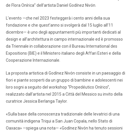
de Flora Onírica” dell’artista Daniel Godínez Nivón.
L’evento —che nel 2023 festeggerà i cento anni della sua
fondazione e che quest’anno si svolgerà dal 15 luglio all’11
dicembre— è uno degli appuntamenti più importanti dedicati al
design e all’architettura in campo internazionale ed è promosso
da Triennale in collaborazione con il Bureau International des
Expositions (BIE) e il Ministero italiano degli Affari Esteri e della
Cooperazione Internazionale.
La proposta artistica di Godínez Nivón consiste in un paesaggio di
fiori e piante scoperti da un gruppo di bambine e adolescenti nei
loro sogni a seguito del workshop “Propedéutico Onírico”,
realizzato dall’artista nel 2015 a Città del Messico su invito della
curatrice Jessica Berlanga Taylor.
«Sulla base della conoscenza tradizionale delle levatrici di una
comunità indigena Triqui a San Juan Copala, nello Stato di
Oaxaca» —spiega una nota— «Godínez Nivón ha tenuto sessioni