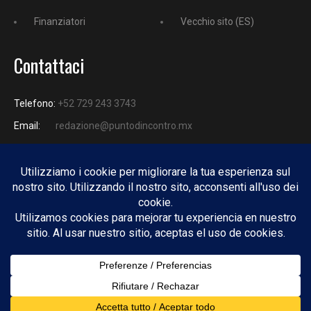
Finanziatori
Vecchio sito (ES)
Contattaci
Telefono:
+52 729 243 3743
Email:
redazione@puntodincontro.mx
PUNTODINCONTRO
Copyright © 2025 Puntodincontro