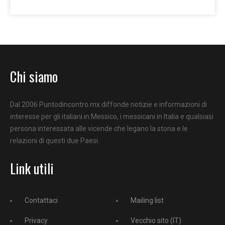
Chi siamo
Dal 2006 Puntodincontro.mx diffonde notizie e informazioni di
interesse per gli italiani in Messico, i messicani in Italia e qualsiasi
persona interessata alle vicende che legano la storia e le
relazioni di questi due Paesi.
Link utili
Contattaci
Mailing list
Privacy
Vecchio sito (IT)