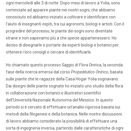
ogni mercoledì alle 3 di notte. Dopo mesi di lavoro a Yolia, sono
cominciate ad apparire piante nei nostri sogni, che abbiamo
conosciuto ed abbiamo iniziato a coltivare e identificare con
l’aiuto di insegnanti ospiti, tra cui agronomi, biologi e artisti. Con il
progredire del processo, le piante dei sogni sono diventate
strane e non sapevamo più a che specie appartenessero. Ho
deciso di disegnarle e portarle da esperti biologi e botanici per
ottenere i loro consigli e cercare di identificarle.
Ho chiamato questo processo
Saggio di Flora Onirica
, la seconda
fase della ricerca emersa dal corso
Propedéutico Onírico
, basata
sulle piante che le ragazze della Casa Hogar Yolia sognavano.
Dai disegni delle piante sognate ho iniziato uno studio della flora
in collaborazione con botanici e illustratori scientifici
dell’Università Nazionale Autonoma del Messico. In questo
periodo si è cercato di effettuare un’analisi rigorosa basata sui
metodi della filogenesi e della botanica. Nelle nostre discussioni
di lavoro abbiamo considerato la possibilità di effettuare una
sorta di ingegneria inversa, partendo dalle caratteristiche di ogni