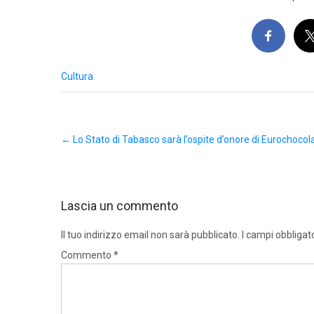
Cultura
Post
←
Lo Stato di Tabasco sarà l’ospite d’onore di Eurochocol
navigation
Lascia un commento
Il tuo indirizzo email non sarà pubblicato.
I campi obbligat
Commento
*