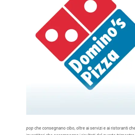
pop
che consegnano cibo, oltre ai servizi e ai ristoranti 