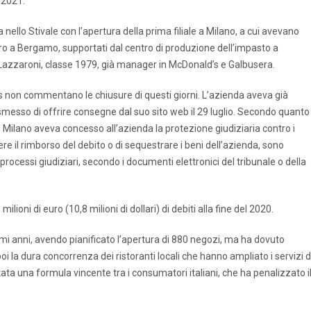
 2021.
ello Stivale con l’apertura della prima filiale a Milano, a cui avevano
ltro a Bergamo, supportati dal centro di produzione dell’impasto a
o Lazzaroni, classe 1979, già manager in McDonald’s e Galbusera.
o’s non commentano le chiusure di questi giorni. L’azienda aveva già
eva smesso di offrire consegne dal suo sito web il 29 luglio. Secondo quanto
di Milano aveva concesso all’azienda la protezione giudiziaria contro i
re il rimborso del debito o di sequestrare i beni dell’azienda, sono
 processi giudiziari, secondo i documenti elettronici del tribunale o della
lioni di euro (10,8 milioni di dollari) di debiti alla fine del 2020.
mi anni, avendo pianificato l’apertura di 880 negozi, ma ha dovuto
poi la dura concorrenza dei ristoranti locali che hanno ampliato i servizi d
stata una formula vincente tra i consumatori italiani, che ha penalizzato i