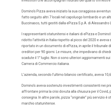
investitori che accompagna i risultati del quarto trimestre
Domino’s Pizza aveva iniziato la sua coraggiosa avventura n
fatto seguito altri 7 locali nel capoluogo lombardo e un a
Buccinasco, tutti gestiti dalla ePizza S.p.A. di Alessandr
I rappresentanti statunitensi e italiani di ePizza e Domin
ridotto l’attività in Italia rispetto al picco del 2020 e av
riportato in un documento di ePizza, in aprile il tribunale 
creditori per 90 giorni. Le misure, che impedivano di chiede
scadute il 1° luglio. Non ci sono ulteriori aggiornamenti sui
Camera di Commercio italiana.
L’azienda, secondo l’ultimo bilancio certificato, aveva 10,6 mi
Domino’s aveva sostenuto investimenti consistenti nei pri
affrontare prima la crisi dovuta alla chiusura per il Covid, 
consegna. In altre parole, pizza “originale” più servizio è 
marchio statunitense.