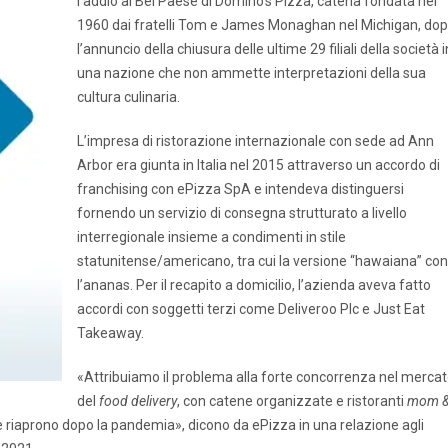
l’addio al Bel Paese di Domino’s Pizza, catena fondata nel
1960 dai fratelli Tom e James Monaghan nel Michigan, do
l’annuncio della chiusura delle ultime 29 filiali della società i
una nazione che non ammette interpretazioni della sua
cultura culinaria.
L’impresa di ristorazione internazionale con sede ad Ann
Arbor era giunta in Italia nel 2015 attraverso un accordo di
franchising con ePizza SpA e intendeva distinguersi
fornendo un servizio di consegna strutturato a livello
interregionale insieme a condimenti in stile
statunitense/americano, tra cui la versione “hawaiana” con
l’ananas. Per il recapito a domicilio, l’azienda aveva fatto
accordi con soggetti terzi come Deliveroo Plc e Just Eat
Takeaway.
«Attribuiamo il problema alla forte concorrenza nel merca
del
food delivery
, con catene organizzate e ristoranti
mom 
che riaprono dopo la pandemia», dicono da ePizza in una relazione agli