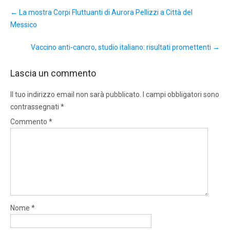
Post
←
La mostra Corpi Fluttuanti di Aurora Pellizzi a Città del
navigation
Messico
Vaccino anti-cancro, studio italiano: risultati promettenti
→
Lascia un commento
Il tuo indirizzo email non sarà pubblicato.
I campi obbligatori sono
contrassegnati
*
Commento
*
Nome
*