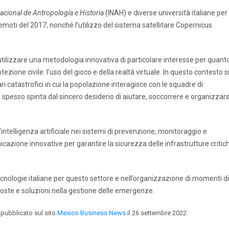
Nacional de Antropología e Historia
(INAH) e diverse università italiane per 
emoti del 2017, nonché l’utilizzo del sistema satellitare Copernicus
i utilizzare una metodologia innovativa di particolare interesse per quant
zione civile: l’uso del gioco e della realtà virtuale. In questo contesto s
i catastrofici in cui la popolazione interagisce con le squadre di
pesso spinta dal sincero desiderio di aiutare, soccorrere e organizzars
ll’intelligenza artificiale nei sistemi di prevenzione, monitoraggio e
cazione innovative per garantire la sicurezza delle infrastrutture critic
tecnologie italiane per questo settore e nell’organizzazione di momenti di
ste e soluzioni nella gestione delle emergenze.
 pubblicato sul sito
Mexico Business News
il 26 settembre 2022.