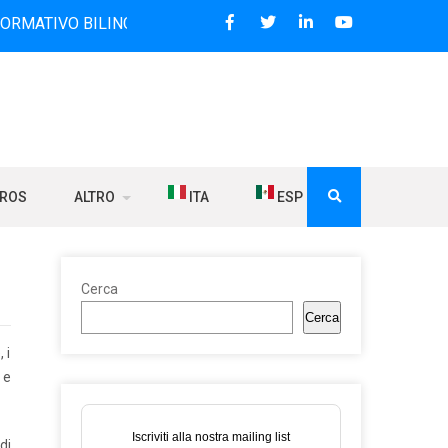
 BILINGUE CHE DAL 2006 DIFFONDE NOTIZIE SUI RAPPORTI T
BROS
ALTRO
ITA
ESP
Cerca
Cerca
 i
 e
Iscriviti alla nostra mailing list
di