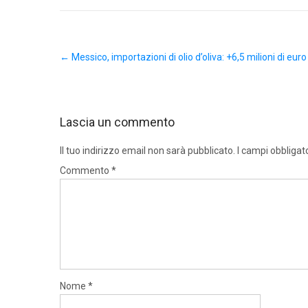
Post
←
Messico, importazioni di olio d’oliva: +6,5 milioni di eur
navigation
Lascia un commento
Il tuo indirizzo email non sarà pubblicato.
I campi obbligat
Commento
*
Nome
*