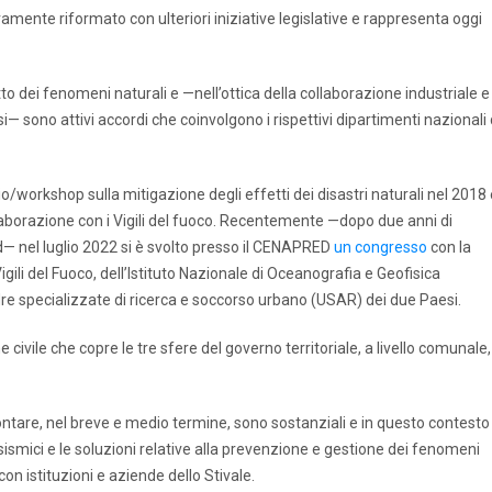
amente riformato con ulteriori iniziative legislative e rappresenta oggi
atto dei fenomeni naturali e —nell’ottica della collaborazione industriale e
— sono attivi accordi che coinvolgono i rispettivi dipartimenti nazionali 
io/workshop sulla mitigazione degli effetti dei disastri naturali nel 2018 
ollaborazione con i Vigili del fuoco. Recentemente —dopo due anni di
d— nel luglio 2022 si è svolto presso il CENAPRED
un congresso
con la
gili del Fuoco, dell’Istituto Nazionale di Oceanografia e Geofisica
re specializzate di ricerca e soccorso urbano (USAR) dei due Paesi.
 civile che copre le tre sfere del governo territoriale, a livello comunale,
ntare, nel breve e medio termine, sono sostanziali e in questo contesto
 sismici e le soluzioni relative alla prevenzione e gestione dei fenomeni
on istituzioni e aziende dello Stivale.