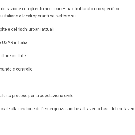
llaborazione con gli enti messicani— ha strutturato uno specifico
i italiane e locali operanti nel settore su:
te e dei rischi urbani attuali
e USAR in Italia
utture crollate
omando e controllo
llerta precoce per la popolazione civile
civile alla gestione dell’emergenza, anche attraverso l’uso del metaver