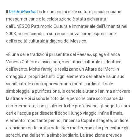
Il
Día de Muertos
ha le sue origini nelle culture precolombiane
mesoamericane e la celebrazione è stata dichiarata
dall’UNESCO Patrimonio Culturale Immateriale dell’Umanità nel
2003, riconoscendo la sua importanza come espressione
dell’eredità culturale indigena del Messico.
«È una delle tradizioni più sentite del Paese», spiega Blanca
Vanesa Gutiérrez, psicologa, mediatrice culturale e ideatrice
dell’evento. Molte famiglie realizzano un Altare dei Morti in
omaggio ai propri defunti. Ogni elemento dell’altare ha un suo
significato: le croci rappresentano i punti cardinali, il sale
simboleggia la purificazione, le candele aiutano l’anima a trovare
la strada. Poi ci sono le foto delle persone care scomparse da
commemorare, con gli alimenti che preferivano, gli oggetti a loro
cari e l’acqua per dissetarli dopo il lungo viaggio. Infine il mais,
elemento importante per noi, l’incenso Copal e il tagete, un fiore
arancione molto profumato. Non metteremo cibo per evitare gli
sprechi, ma dei semi a simboleggiarlo. La tradizione prevede