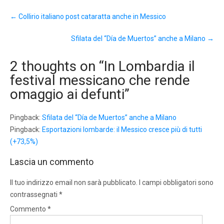
Post
←
Collirio italiano post cataratta anche in Messico
navigation
Sfilata del “Día de Muertos” anche a Milano
→
2 thoughts on “
In Lombardia il
festival messicano che rende
omaggio ai defunti
”
Pingback:
Sfilata del “Día de Muertos” anche a Milano
Pingback:
Esportazioni lombarde: il Messico cresce più di tutti
(+73,5%)
Lascia un commento
Il tuo indirizzo email non sarà pubblicato.
I campi obbligatori sono
contrassegnati
*
Commento
*