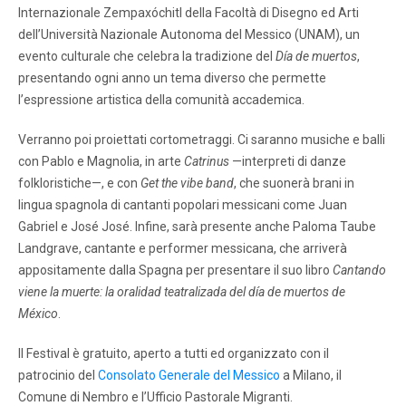
Internazionale Zempaxóchitl della Facoltà di Disegno ed Arti
dell’Università Nazionale Autonoma del Messico (UNAM), un
evento culturale che celebra la tradizione del
Día de muertos
,
presentando ogni anno un tema diverso che permette
l’espressione artistica della comunità accademica.
Verranno poi proiettati cortometraggi. Ci saranno musiche e balli
con Pablo e Magnolia, in arte
Catrinus
—interpreti di danze
folkloristiche—, e con
Get the vibe band
, che suonerà brani in
lingua spagnola di cantanti popolari messicani come Juan
Gabriel e José José. Infine, sarà presente anche Paloma Taube
Landgrave, cantante e performer messicana, che arriverà
appositamente dalla Spagna per presentare il suo libro
Cantando
viene la muerte: la oralidad teatralizada del día de muertos de
México
.
Il Festival è gratuito, aperto a tutti ed organizzato con il
patrocinio del
Consolato Generale del Messico
a Milano, il
Comune di Nembro e l’Ufficio Pastorale Migranti.