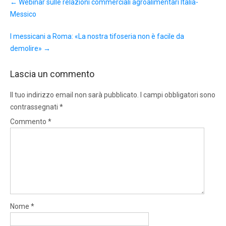
←
Webinar sulle relazioni commerciali agroalimentari Italia-
navigation
Messico
I messicani a Roma: «La nostra tifoseria non è facile da
demolire»
→
Lascia un commento
Il tuo indirizzo email non sarà pubblicato.
I campi obbligatori sono
contrassegnati
*
Commento
*
Nome
*