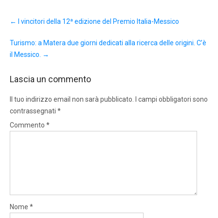
Post
←
I vincitori della 12ª edizione del Premio Italia-Messico
navigation
Turismo: a Matera due giorni dedicati alla ricerca delle origini. C’è
il Messico.
→
Lascia un commento
Il tuo indirizzo email non sarà pubblicato.
I campi obbligatori sono
contrassegnati
*
Commento
*
Nome
*