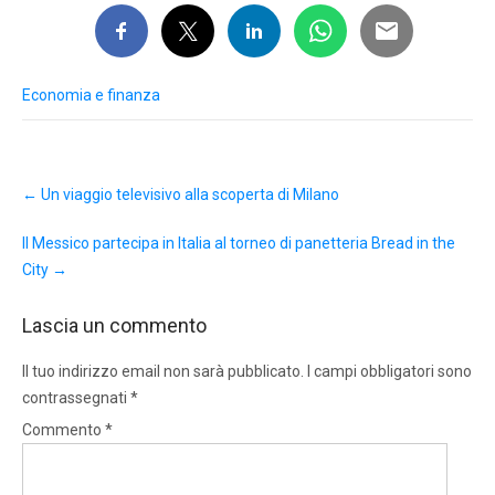
Economia e finanza
Post
←
Un viaggio televisivo alla scoperta di Milano
navigation
Il Messico partecipa in Italia al torneo di panetteria Bread in the
City
→
Lascia un commento
Il tuo indirizzo email non sarà pubblicato.
I campi obbligatori sono
contrassegnati
*
Commento
*