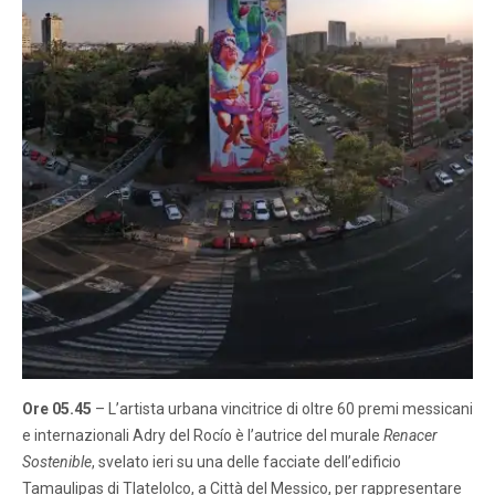
Ore 05.45
– L’artista urbana vincitrice di oltre 60 premi messicani
e internazionali Adry del Rocío è l’autrice del murale
Renacer
Sostenible
, svelato ieri su una delle facciate dell’edificio
Tamaulipas di Tlatelolco, a Città del Messico, per rappresentare