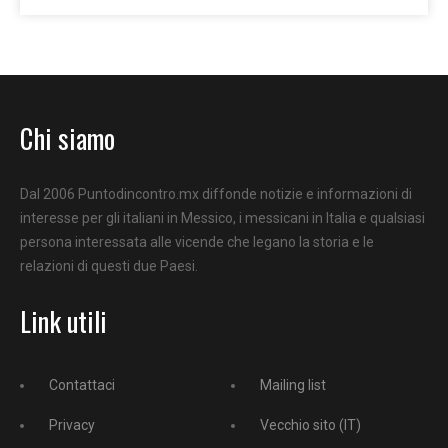
Chi siamo
Dal 2006 Puntodincontro.mx diffonde notizie e informazioni di
interesse per gli italiani in Messico, i messicani in Italia e qualsiasi
persona interessata alle vicende che legano la storia e le
relazioni di questi due Paesi.
Link utili
Contattaci
Mailing list
Privacy
Vecchio sito (IT)