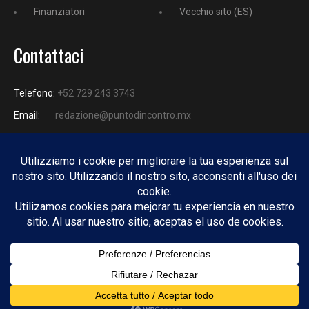
Finanziatori
Vecchio sito (ES)
Contattaci
Telefono:
+52 729 243 3743
Email:
redazione@puntodincontro.mx
PUNTODINCONTRO
Copyright © 2025 Puntodincontro
Design by
DisegnoW