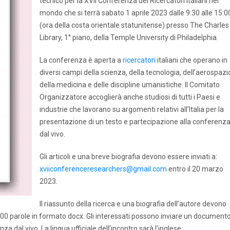
tecnico per la XVII Conferenza dei Ricercatori italiani nel
mondo che si terrà sabato 1 aprile 2023 dalle 9:30 alle 15:0
(ora della costa orientale statunitense) presso The Charles
Library, 1° piano, della Temple University di Philadelphia.
La conferenza è aperta a
ricercatori
italiani che operano in
diversi campi della scienza, della tecnologia, dell’aerospazi
della medicina e delle discipline umanistiche. Il Comitato
Organizzatore accoglierà anche studiosi di tutti i Paesi e
industrie che lavorano su argomenti relativi all’Italia per la
presentazione di un testo e partecipazione alla conferenz
dal vivo.
Gli articoli e una breve biografia devono essere inviati a:
xviiconferenceresearchers@gmail.com
entro il 20 marzo
2023.
Il riassunto della ricerca e una biografia dell’autore devono
400 parole in formato docx. Gli interessati possono inviare un document
 dal vivo. La lingua ufficiale dell’incontro sarà l’inglese.