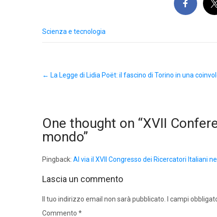
Scienza e tecnologia
Post
←
La Legge di Lidia Poët: il fascino di Torino in una coinvo
navigation
One thought on “
XVII Conferen
mondo
”
Pingback:
Al via il XVII Congresso dei Ricercatori Italiani 
Lascia un commento
Il tuo indirizzo email non sarà pubblicato.
I campi obbligat
Commento
*