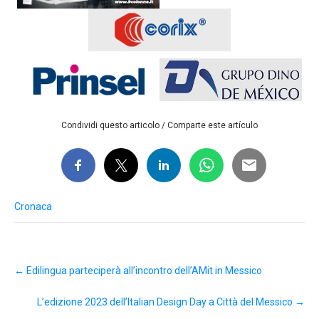
Condividi questo articolo / Comparte este artículo
Cronaca
Post
←
Edilingua parteciperà all’incontro dell’AMit in Messico
navigation
L’edizione 2023 dell’Italian Design Day a Città del Messico
→