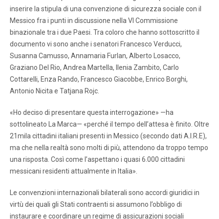
inserire la stipula di una convenzione di sicurezza sociale con il
Messico fra i punti in discussione nella VI Commissione
binazionale tra i due Paesi. Tra coloro che hanno sottoscritto il
documento vi sono anche i senatori Francesco Verducci,
Susanna Camusso, Annamaria Furlan, Alberto Losacco,
Graziano Del Rio, Andrea Martella, Ilenia Zambito, Carlo
Cottarelli, Enza Rando, Francesco Giacobbe, Enrico Borghi,
Antonio Nicita e Tatjana Rojc.
«Ho deciso di presentare questa interrogazione» —ha
sottolineato La Marca— «perché il tempo dell’attesa è finito. Oltre
21mila cittadini italiani presenti in Messico (secondo dati A.I.R.E),
ma che nella realtà sono molti di più, attendono da troppo tempo
una risposta. Così come l’aspettano i quasi 6.000 cittadini
messicani residenti attualmente in Italia».
Le convenzioni internazionali bilaterali sono accordi giuridici in
virtù dei quali gli Stati contraenti si assumono l’obbligo di
instaurare e coordinare un regime di assicurazioni sociali