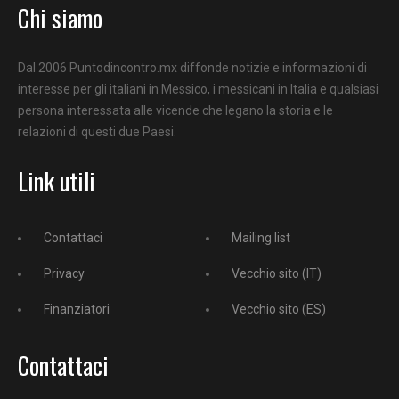
Chi siamo
Dal 2006 Puntodincontro.mx diffonde notizie e informazioni di
interesse per gli italiani in Messico, i messicani in Italia e qualsiasi
persona interessata alle vicende che legano la storia e le
relazioni di questi due Paesi.
Link utili
Contattaci
Mailing list
Privacy
Vecchio sito (IT)
Finanziatori
Vecchio sito (ES)
Contattaci