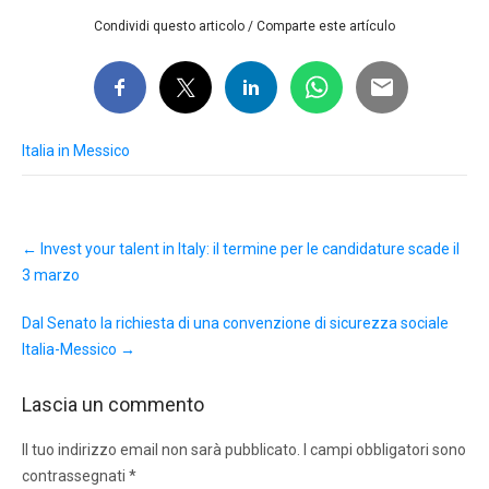
Condividi questo articolo / Comparte este artículo
Italia in Messico
Post
←
Invest your talent in Italy: il termine per le candidature scade il
navigation
3 marzo
Dal Senato la richiesta di una convenzione di sicurezza sociale
Italia-Messico
→
Lascia un commento
Il tuo indirizzo email non sarà pubblicato.
I campi obbligatori sono
contrassegnati
*