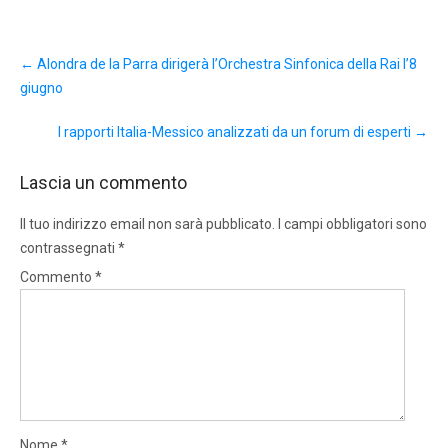
Post
←
Alondra de la Parra dirigerà l’Orchestra Sinfonica della Rai l’8
navigation
giugno
I rapporti Italia-Messico analizzati da un forum di esperti
→
Lascia un commento
Il tuo indirizzo email non sarà pubblicato.
I campi obbligatori sono
contrassegnati
*
Commento
*
Nome
*