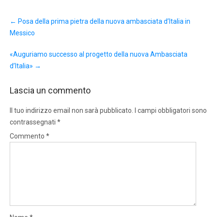
Post
←
Posa della prima pietra della nuova ambasciata d’Italia in
navigation
Messico
«Auguriamo successo al progetto della nuova Ambasciata
d’Italia»
→
Lascia un commento
Il tuo indirizzo email non sarà pubblicato.
I campi obbligatori sono
contrassegnati
*
Commento
*