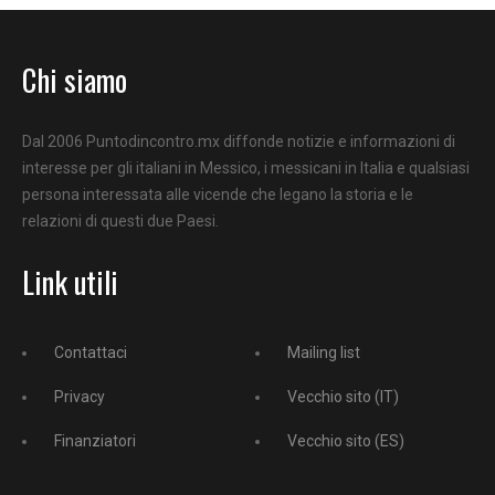
Chi siamo
Dal 2006 Puntodincontro.mx diffonde notizie e informazioni di
interesse per gli italiani in Messico, i messicani in Italia e qualsiasi
persona interessata alle vicende che legano la storia e le
relazioni di questi due Paesi.
Link utili
Contattaci
Mailing list
Privacy
Vecchio sito (IT)
Finanziatori
Vecchio sito (ES)