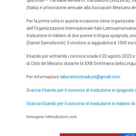
Specimen – The Babel Review of Translations
(Svizzera),
Va
(Italia) e un’iscrizione annuale alla
Asociación Mexicana de 
Per la prima volta in questa occasione viene organizzata —
dell’Organizzazione Internazionale Italo Latinoamericana (
traduzione in italiano di due poesie in lingua spagnola, u
(Daniel Samoilovich). Il vincitore si aggiudicherà 1000 euro
Il bando per entrambi i concorsi scade il 20 agosto 2023 e l
di Città del Messico durante la XXIII Settimana della Lingu
Per informazioni:
laboratoriotraduxit@gmail.com
Scarica il bando per il concorso di traduzione in spagnolo d
Scarica il bando per il concorso di traduzione in italiano d
Immagine: tdrtraduzioni.com