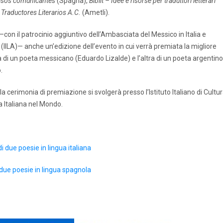
sos comunicantes
(Spagna),
Biblit – Idee e risorse per traduttori letterari
Traductores Literarios A.C.
(Ametli).
con il patrocinio aggiuntivo dell’Ambasciata del Messico in Italia e
IILA)— anche un’edizione dell’evento in cui verrà premiata la migliore
na di un poeta messicano (Eduardo Lizalde) e l’altra di un poeta argentino
.
a cerimonia di premiazione si svolgerà presso l’Istituto Italiano di Cultu
a Italiana nel Mondo.
i due poesie in lingua italiana
i due poesie in lingua spagnola