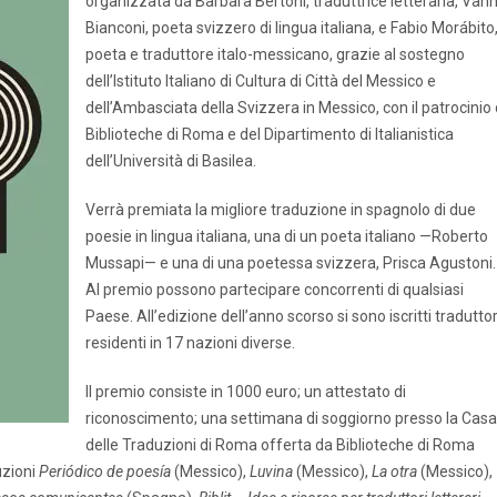
organizzata da Barbara Bertoni, traduttrice letteraria, Vann
Bianconi, poeta svizzero di lingua italiana, e Fabio Morábito
poeta e traduttore italo-messicano, grazie al sostegno
dell’Istituto Italiano di Cultura di Città del Messico e
dell’Ambasciata della Svizzera in Messico, con il patrocinio 
Biblioteche di Roma e del Dipartimento di Italianistica
dell’Università di Basilea.
Verrà premiata la migliore traduzione in spagnolo di due
poesie in lingua italiana, una di un poeta italiano —Roberto
Mussapi— e una di una poetessa svizzera, Prisca Agustoni.
Al premio possono partecipare concorrenti di qualsiasi
Paese. All’edizione dell’anno scorso si sono iscritti traduttor
residenti in 17 nazioni diverse.
Il premio consiste in 1000 euro; un attestato di
riconoscimento; una settimana di soggiorno presso la Casa
delle Traduzioni di Roma offerta da Biblioteche di Roma
uzioni
Periódico de poesía
(Messico),
Luvina
(Messico),
La otra
(Messico),