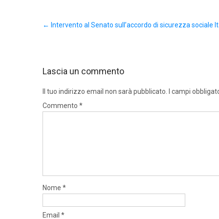
Post
←
Intervento al Senato sull’accordo di sicurezza sociale I
navigation
Lascia un commento
Il tuo indirizzo email non sarà pubblicato.
I campi obbligat
Commento
*
Nome
*
Email
*