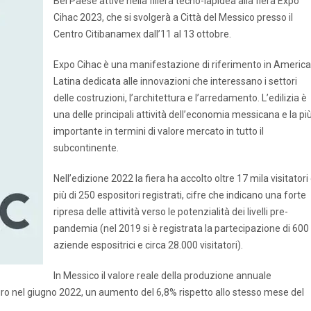
Bel Paese attive nella filiera tecno-lapidea alla fiera Expo
Cihac 2023, che si svolgerà a Città del Messico presso il
Centro Citibanamex dall’11 al 13 ottobre.
Expo Cihac è una manifestazione di riferimento in America
Latina dedicata alle innovazioni che interessano i settori
delle costruzioni, l’architettura e l’arredamento. L’edilizia è
una delle principali attività dell’economia messicana e la pi
importante in termini di valore mercato in tutto il
subcontinente.
Nell’edizione 2022 la fiera ha accolto oltre 17 mila visitatori
più di 250 espositori registrati, cifre che indicano una forte
ripresa delle attività verso le potenzialità dei livelli pre-
pandemia (nel 2019 si è registrata la partecipazione di 600
aziende espositrici e circa 28.000 visitatori).
In Messico il valore reale della produzione annuale
i euro nel giugno 2022, un aumento del 6,8% rispetto allo stesso mese del