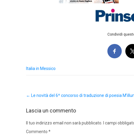
Condividi questo
Italia in Messico
Post
←
Le novità del 6º concorso di traduzione di poesia M’il
navigation
Lascia un commento
Il tuo indirizzo email non sarà pubblicato.
I campi obbligat
Commento
*