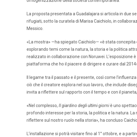
omogenizzazione della società contemporanea.
La proposta presentata a Guadalajara si articola in due se
rifugiati, sotto la curatela di Marisa Caichiolo, in collaboraz
Messico.
«La mostra» —ha spiegato Caichiolo— «è stata concepita da
esplorando temi come la natura, la storia e la politica attra
realizzato in collaborazione con Noruwei. L’esposizione è
piattaforma che ho il piacere di dirigere e curare dal 2014
Il legame tra il passato e il presente, così come l’influen
ciò che il creatore esplora nel suo lavoro, che include dise
invita a riflettere sul rapporto con il tempo e con il piane
«Nel complesso,
Il giardino degli ultimi giorni
è uno spettaco
profondo interesse per la storia, la politica e la natura. L
riflettere sul nostro ruolo nella storia», ha concluso Caichio
L’installazione si potrà visitare fino al 1° ottobre, e a par