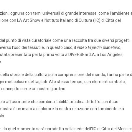
zioni, ognuna con temi universali di grande interesse, come l’ambiente e
ione con LA Art Show e l’Istituto Italiano di Cultura (IIC) di Città del
l punto di vista curatoriale come una raccolta tra due diversi progetti,
verso l’uso dei tessuti e, in questo caso, il video
El jardín planetario
,
 stata presentata per la prima volta a DIVERSEartLA, a Los Angeles,
».
za della storia e della cultura sulla comprensione del mondo, fanno parte d
gni meticolosi e dettagliati. Allo stesso tempo, con elementi simbolici,
ta, concepito come un nostro giardino.
lo affascinante che combina l’abilità artistica di Ruffo con il suo
a mostra è un invito a esplorare la nostra relazione con l’ambiente e a
lo.
tire da quel momento sarà riprodotta nella sede dell’IIC di Città del Messic