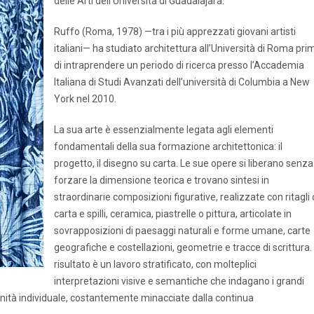
delle Arti dell’Università di Guadalajara.
Ruffo (Roma, 1978) —tra i più apprezzati giovani artisti
italiani— ha studiato architettura all’Università di Roma pri
di intraprendere un periodo di ricerca presso l’Accademia
Italiana di Studi Avanzati dell’università di Columbia a New
York nel 2010.
La sua arte è essenzialmente legata agli elementi
fondamentali della sua formazione architettonica: il
progetto, il disegno su carta. Le sue opere si liberano senza
forzare la dimensione teorica e trovano sintesi in
straordinarie composizioni figurative, realizzate con ritagli 
carta e spilli, ceramica, piastrelle o pittura, articolate in
sovrapposizioni di paesaggi naturali e forme umane, carte
geografiche e costellazioni, geometrie e tracce di scrittura. 
risultato è un lavoro stratificato, con molteplici
interpretazioni visive e semantiche che indagano i grandi
 dignità individuale, costantemente minacciate dalla continua