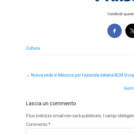
Condividi questo
Cultura
Post
←
Nuova sede in Messico per l’azienda italiana BLM Grou
navigation
Giorn
Lascia un commento
Il tuo indirizzo email non sarà pubblicato.
I campi obbligat
Commento
*