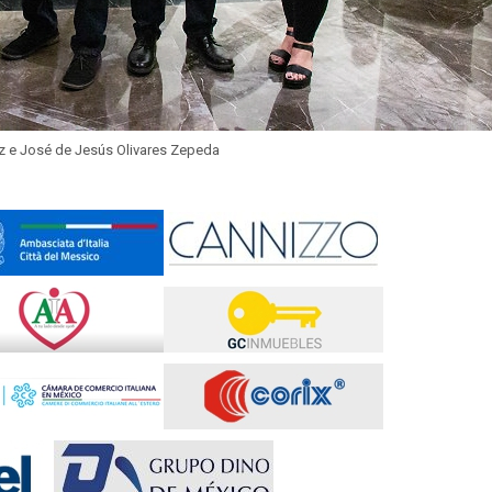
z e José de Jesús Olivares Zepeda