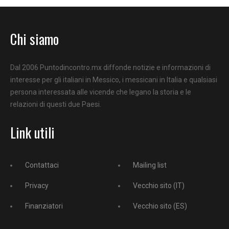
Chi siamo
Dal 2006 Puntodincontro.mx diffonde notizie e informazioni di
interesse per gli italiani in Messico, i messicani in Italia e qualsiasi
persona interessata alle vicende che legano la storia e le
relazioni di questi due Paesi.
Link utili
Contattaci
Mailing list
Privacy
Vecchio sito (IT)
Finanziatori
Vecchio sito (ES)