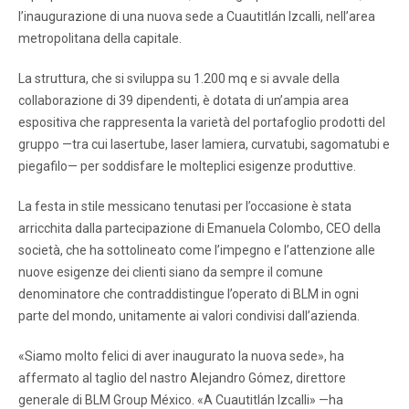
l’inaugurazione di una nuova sede a Cuautitlán Izcalli, nell’area
metropolitana della capitale.
La struttura, che si sviluppa su 1.200 mq e si avvale della
collaborazione di 39 dipendenti, è dotata di un’ampia area
espositiva che rappresenta la varietà del portafoglio prodotti del
gruppo —tra cui lasertube, laser lamiera, curvatubi, sagomatubi e
piegafilo— per soddisfare le molteplici esigenze produttive.
La festa in stile messicano tenutasi per l’occasione è stata
arricchita dalla partecipazione di Emanuela Colombo, CEO della
società, che ha sottolineato come l’impegno e l’attenzione alle
nuove esigenze dei clienti siano da sempre il comune
denominatore che contraddistingue l’operato di BLM in ogni
parte del mondo, unitamente ai valori condivisi dall’azienda.
«Siamo molto felici di aver inaugurato la nuova sede», ha
affermato al taglio del nastro Alejandro Gómez, direttore
generale di BLM Group México. «A Cuautitlán Izcalli» —ha