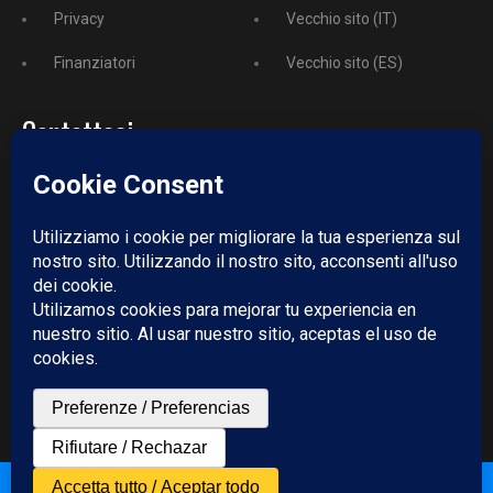
Privacy
Vecchio sito (IT)
Finanziatori
Vecchio sito (ES)
Contattaci
Telefono:
+52 729 243 3743
Email:
redazione@puntodincontro.mx
PUNTODINCONTRO