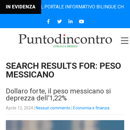
, IL PORTALE INFORMATIVO BILINGUE CHE DAL 2006 DIFFON
IN EVIDENZA
SEARCH RESULTS FOR:
PESO
MESSICANO
Dollaro forte, il peso messicano si
deprezza dell’1,22%
Aprile 12, 2024
|
Nessun commento
|
Economia e finanza