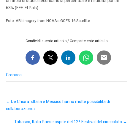
un titolo di studio secondario la percentuale è risultata pari al
63% (EFE-El País).
Foto: ABI imagery from NOAA’s GOES-16 Satellite
Condividi questo articolo / Comparte este artículo
Cronaca
Post
←
De Chiara: «Italia e Messico hanno molte possibilità di
navigation
collaborazione»
Tabasco, Italia Paese ospite del 12º Festival del cioccolato
→