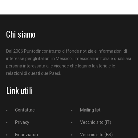
Chi siamo
Dal 2006 Puntodincontro.mx diffonde notizie e informazioni di
interesse per gli italiani in Messico, i messicani in Italia e qualsiasi
persona interessata alle vicende che legano la storia e le
relazioni di questi due Paesi.
Link utili
Contattaci
Mailing list
Privacy
Vecchio sito (IT)
Finanziatori
Vecchio sito (ES)