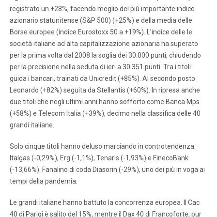
registrato un +28%, facendo meglio del più importante indice
azionario statunitense (S&P 500) (+25%) e della media delle
Borse europee (indice Eurostoxx 50 a +19%). L’indice delle le
società italiane ad alta capitalizzazione azionaria ha superato
per la prima volta dal 2008 la soglia dei 30.000 punti, chiudendo
per la precisione nella seduta di ieri a 30.351 punti. Tra i titoli
guida i bancari, trainati da Unicredit (+85%). Al secondo posto
Leonardo (+82%) seguita da Stellantis (+60%). In ripresa anche
due titoli che negli ultimi anni hanno sofferto come Banca Mps
(+58%) e Telecom Italia (+39%), decimo nella classifica delle 40
grandi italiane.
Solo cinque titoli hanno deluso marciando in controtendenza:
Italgas (-0,29%), Erg (-1,1%), Tenaris (-1,93%) e FinecoBank
(-13,66%). Fanalino di coda Diasorin (-29%), uno dei più in voga ai
tempi della pandemia.
Le grandi italiane hanno battuto la concorrenza europea. Il Cac
40 di Parigi è salito del 15%, mentre il Dax 40 di Francoforte, pur