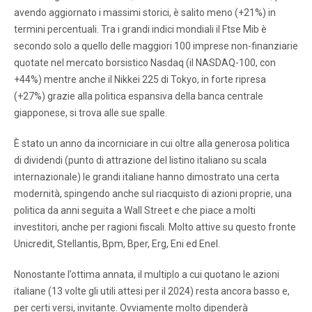
avendo aggiornato i massimi storici, è salito meno (+21%) in
termini percentuali. Tra i grandi indici mondiali il Ftse Mib è
secondo solo a quello delle maggiori 100 imprese non-finanziarie
quotate nel mercato borsistico Nasdaq (il NASDAQ-100, con
+44%) mentre anche il Nikkei 225 di Tokyo, in forte ripresa
(+27%) grazie alla politica espansiva della banca centrale
giapponese, si trova alle sue spalle.
È stato un anno da incorniciare in cui oltre alla generosa politica
di dividendi (punto di attrazione del listino italiano su scala
internazionale) le grandi italiane hanno dimostrato una certa
modernità, spingendo anche sul riacquisto di azioni proprie, una
politica da anni seguita a Wall Street e che piace a molti
investitori, anche per ragioni fiscali. Molto attive su questo fronte
Unicredit, Stellantis, Bpm, Bper, Erg, Eni ed Enel.
Nonostante l’ottima annata, il multiplo a cui quotano le azioni
italiane (13 volte gli utili attesi per il 2024) resta ancora basso e,
per certi versi, invitante. Ovviamente molto dipenderà