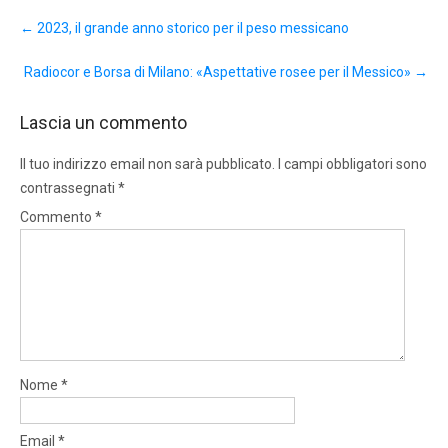
Post
←
2023, il grande anno storico per il peso messicano
navigation
Radiocor e Borsa di Milano: «Aspettative rosee per il Messico»
→
Lascia un commento
Il tuo indirizzo email non sarà pubblicato.
I campi obbligatori sono
contrassegnati
*
Commento
*
Nome
*
Email
*