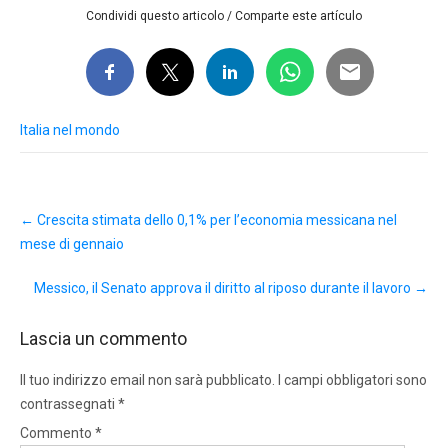
Condividi questo articolo / Comparte este artículo
Italia nel mondo
Post
←
Crescita stimata dello 0,1% per l’economia messicana nel
navigation
mese di gennaio
Messico, il Senato approva il diritto al riposo durante il lavoro
→
Lascia un commento
Il tuo indirizzo email non sarà pubblicato.
I campi obbligatori sono
contrassegnati
*
Commento
*