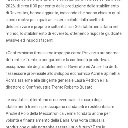
2026, di circa il 30 per cento della produzione dello stabilimento
di Rovereto», hanno aggiunto, indicando che hanno chiesto quali
siano i motivi per i quali ad essere colpito dalla scelta di
delocalizzare è proprio e soltanto, tra i 30 stabilimenti Dana nel
mondo, lo stabilimento di Rovereto, ottenendo risposte giudicate
evasive ed insoddisfacenti.
«Confermiamo il massimo impegno come Provincia autonoma
di Trento e Trentino per garantire la continuità produttiva e
occupazionale degli stabilimenti di Rovereto ed Arco», ha detto
l’assessore provinciale allo sviluppo economico Achille Spinelli a
Roma assieme alla dirigente generale Laura Pedron e il al
direttore di Confindustria Trento Roberto Busato.
Le ricadute sul territorio di un eventuale chiusura degli
stabilimenti trentini preoccupano i sindacati e i politici italiani.
Anche il Polo della Meccatronica venne fondato anche per
volontà e finanziamento della Dana. Una volta chiusa la
produzione quale potrebbe essere il suo futuro? È tra le