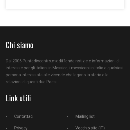
Chi siamo
Dal 2006 Puntodincontro.mx diffonde notizie e informazioni di
interesse per gli italiani in Messico, i messicani in Italia e qualsiasi
persona interessata alle vicende che legano la storia e le
relazioni di questi due Paesi.
Link utili
Contattaci
Mailing list
Privacy
Vecchio sito (IT)