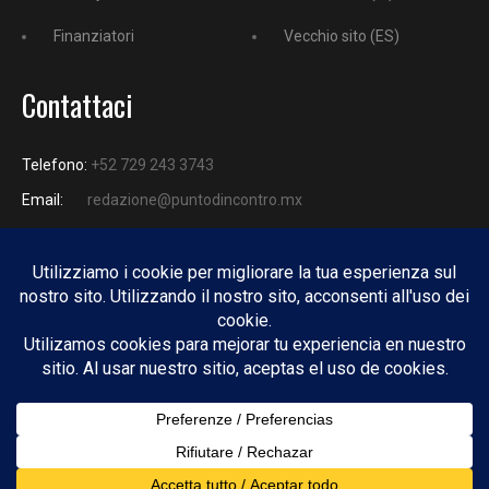
Finanziatori
Vecchio sito (ES)
Contattaci
Telefono:
+52 729 243 3743
Email:
redazione@puntodincontro.mx
PUNTODINCONTRO
Copyright © 2025 Puntodincontro