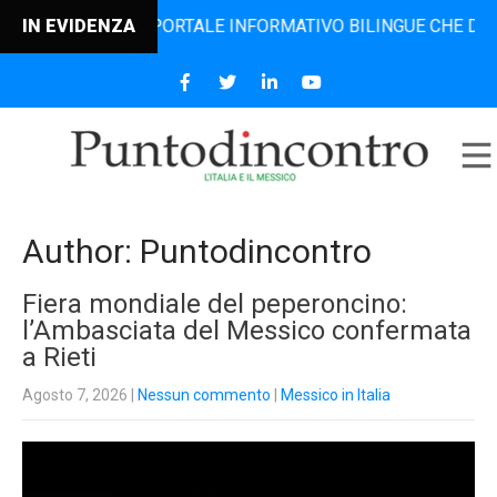
IL PORTALE INFORMATIVO BILINGUE CHE DAL 2006 DIFFONDE
IN EVIDENZA
Author:
Puntodincontro
Fiera mondiale del peperoncino:
l’Ambasciata del Messico confermata
a Rieti
Agosto 7, 2026
|
Nessun commento
|
Messico in Italia