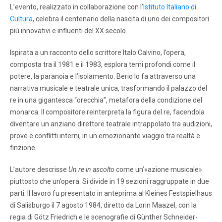
L’evento, realizzato in collaborazione con l’
Istituto Italiano di
Cultura
, celebra il centenario della nascita di uno dei compositori
più innovativi e influenti del XX secolo.
Ispirata a un racconto dello scrittore Italo Calvino, l’opera,
composta tra il 1981 e il 1983, esplora temi profondi come il
potere, la paranoia e l’isolamento. Berio lo fa attraverso una
narrativa musicale e teatrale unica, trasformando il palazzo del
re in una gigantesca “orecchia”, metafora della condizione del
monarca. Il compositore reinterpreta la figura del re, facendola
diventare un anziano direttore teatrale intrappolato tra audizioni,
prove e conflitti interni, in un emozionante viaggio tra realtà e
finzione.
L’autore descrisse
Un re in ascolto
come un’«azione musicale»
piuttosto che un’opera. Si divide in 19 sezioni raggruppate in due
parti. Il lavoro fu presentato in anteprima al Kleines Festspielhaus
di Salisburgo il 7 agosto 1984, diretto da Lorin Maazel, con la
regia di Götz Friedrich e le scenografie di Günther Schneider-