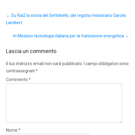
Post
←
Su Rai2 la storia del Settebello, del regista messicano Garcés
navigation
Lambert
In Messico tecnologia italiana per la transizione energetica
→
Lascia un commento
Il tuo indirizzo email non sarà pubblicato.
I campi obbligatori sono
contrassegnati
*
Commento
*
Nome
*