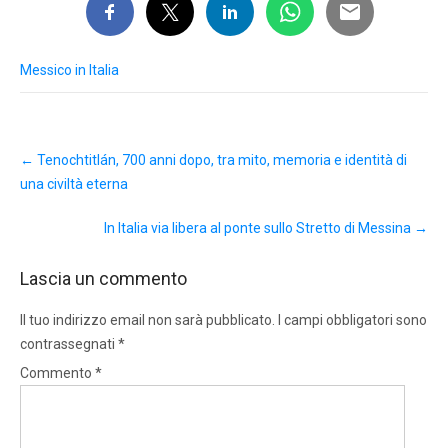
Messico in Italia
Post
←
Tenochtitlán, 700 anni dopo, tra mito, memoria e identità di
navigation
una civiltà eterna
In Italia via libera al ponte sullo Stretto di Messina
→
Lascia un commento
Il tuo indirizzo email non sarà pubblicato.
I campi obbligatori sono
contrassegnati
*
Commento
*