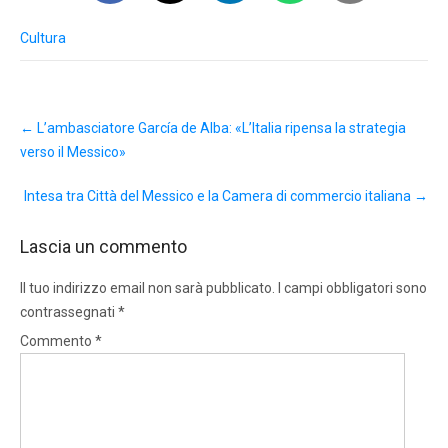
Cultura
Post
←
L’ambasciatore García de Alba: «L’Italia ripensa la strategia
navigation
verso il Messico»
Intesa tra Città del Messico e la Camera di commercio italiana
→
Lascia un commento
Il tuo indirizzo email non sarà pubblicato.
I campi obbligatori sono
contrassegnati
*
Commento
*