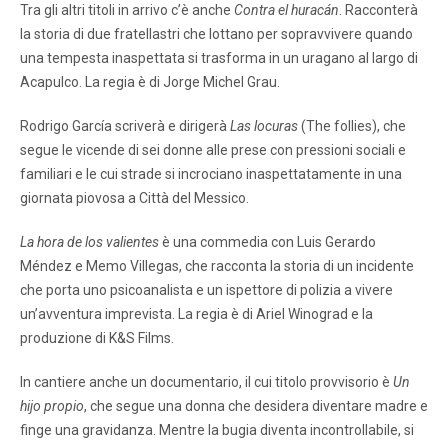
Tra gli altri titoli in arrivo c’è anche
Contra el huracán
. Racconterà
la storia di due fratellastri che lottano per sopravvivere quando
una tempesta inaspettata si trasforma in un uragano al largo di
Acapulco. La regia è di Jorge Michel Grau.
Rodrigo García scriverà e dirigerà
Las locuras
(The follies), che
segue le vicende di sei donne alle prese con pressioni sociali e
familiari e le cui strade si incrociano inaspettatamente in una
giornata piovosa a Città del Messico.
La hora de los valientes
è una commedia con Luis Gerardo
Méndez e Memo Villegas, che racconta la storia di un incidente
che porta uno psicoanalista e un ispettore di polizia a vivere
un’avventura imprevista. La regia è di Ariel Winograd e la
produzione di K&S Films.
In cantiere anche un documentario, il cui titolo provvisorio è
Un
hijo propio
, che segue una donna che desidera diventare madre e
finge una gravidanza. Mentre la bugia diventa incontrollabile, si