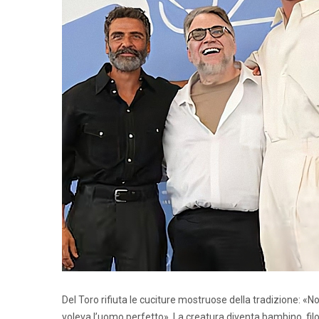
Del Toro rifiuta le cuciture mostruose della tradizione: «
voleva l’uomo perfetto». La creatura diventa bambino, filos