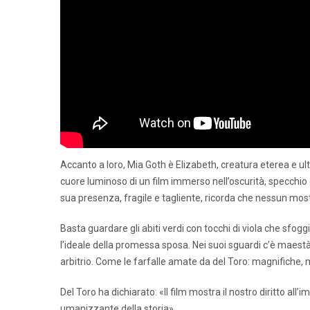
Accanto a loro, Mia Goth è Elizabeth, creatura eterea e u
cuore luminoso di un film immerso nell’oscurità, specchi
sua presenza, fragile e tagliente, ricorda che nessun mostr
Basta guardare gli abiti verdi con tocchi di viola che sfogg
l’ideale della promessa sposa. Nei suoi sguardi c’è maestà, 
arbitrio. Come le farfalle amate da del Toro: magnifiche, m
Del Toro ha dichiarato: «Il film mostra il nostro diritto al
umanizzante della storia».