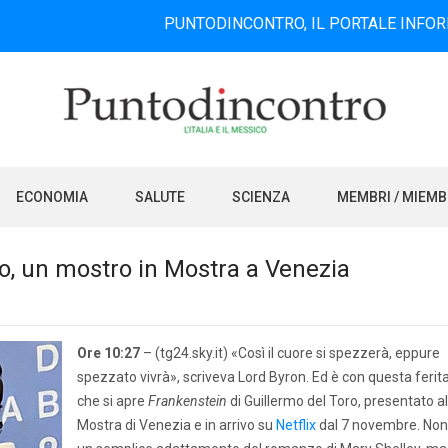
PUNTODINCONTRO, IL PORTALE INFORMATIVO BIL
ECONOMIA
SALUTE
SCIENZA
MEMBRI / MIEM
o, un mostro in Mostra a Venezia
Ore 10:27
– (tg24.sky.it) «Così il cuore si spezzerà, eppure
spezzato vivrà», scriveva Lord Byron. Ed è con questa ferit
che si apre
Frankenstein
di Guillermo del Toro, presentato al
Mostra di Venezia e in arrivo su
Netflix
dal 7 novembre. Non