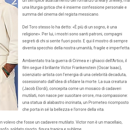
un semplice adattamento del romanzo di Mary Shelley, ma
una liturgia gotica che è insieme confessione personale e
summa del cinema del regista messicano.
Del Toro stesso lo ha detto: «È più di un sogno, è una
religione». Per lui, i mostri sono santi patroni, compagni
segreti di chi si sente fuori posto. E qui il mostro di sempre
diventa specchio della nostra umanità, fragile e imperfetta
Ambientato tra la guerra di Crimea e i ghiacci dell’Artico, il
film segue il brillante Victor Frankenstein (Oscar Isaac),
scienziato-artista con l’energia di una celebrità decaduta,
ossessionato dall’idea di sfidare la morte. La sua creatura
(Jacob Elordi), concepita come un mosaico di cadaveri
mutilati, non nasce per suscitare orrore, ma compassione:
una statua di alabastro incrinata, un Prometeo ricomposto
che porta in sé la bellezza e l’orrore della vita.
Non volevo che fosse un cadavere mutilato. Victor non è un macellaio,
ofo, soldato risorto, figura tragica e sublime.