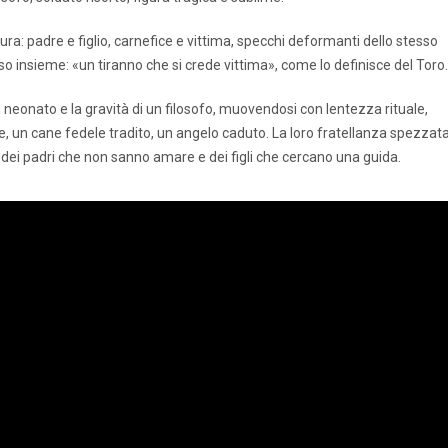
atura: padre e figlio, carnefice e vittima, specchi deformanti dello stesso
so insieme: «un tiranno che si crede vittima», come lo definisce del Toro.
n neonato e la gravità di un filosofo, muovendosi con lentezza rituale,
e, un cane fedele tradito, un angelo caduto. La loro fratellanza spezzat
dei padri che non sanno amare e dei figli che cercano una guida.