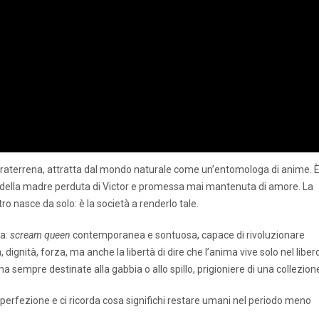
ltraterrena, attratta dal mondo naturale come un’entomologa di anime. È 
o della madre perduta di Victor e promessa mai mantenuta di amore. La
o nasce da solo: è la società a renderlo tale.
ia:
scream queen
contemporanea e sontuosa, capace di rivoluzionare
dignità, forza, ma anche la libertà di dire che l’anima vive solo nel liber
a sempre destinate alla gabbia o allo spillo, prigioniere di una collezion
l’imperfezione e ci ricorda cosa significhi restare umani nel periodo meno