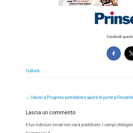
Condividi questo
Cultura
Post
←
I lavori a Progreso potrebbero aprire le porte a Fincanti
navigation
Lascia un commento
Il tuo indirizzo email non sarà pubblicato.
I campi obbligat