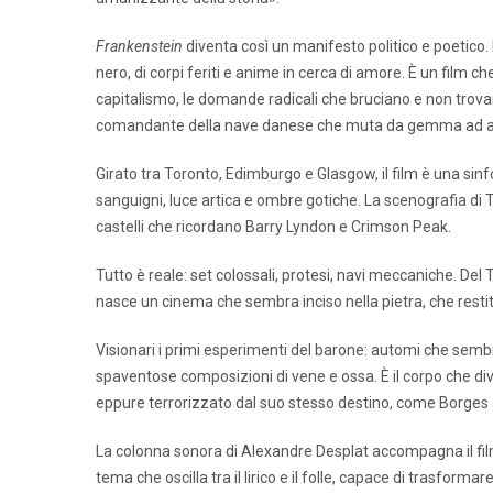
Frankenstein
diventa così un manifesto politico e poetico
nero, di corpi feriti e anime in cerca di amore. È un film ch
capitalismo, le domande radicali che bruciano e non trovan
comandante della nave danese che muta da gemma ad anco
Girato tra Toronto, Edimburgo e Glasgow, il film è una sinfo
sanguigni, luce artica e ombre gotiche. La scenografia di T
castelli che ricordano Barry Lyndon e Crimson Peak.
Tutto è reale: set colossali, protesi, navi meccaniche. Del T
nasce un cinema che sembra inciso nella pietra, che resti
Visionari i primi esperimenti del barone: automi che sem
spaventose composizioni di vene e ossa. È il corpo che d
eppure terrorizzato dal suo stesso destino, come Borges
La colonna sonora di Alexandre Desplat accompagna il film
tema che oscilla tra il lirico e il folle, capace di trasforma