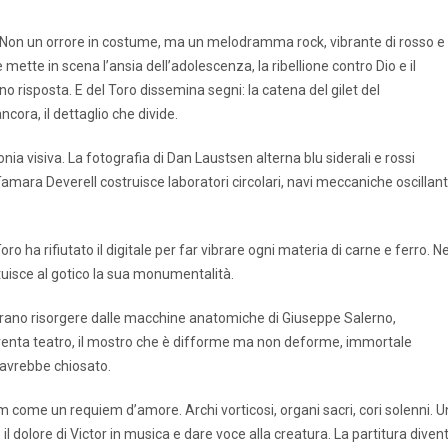
. Non un orrore in costume, ma un melodramma rock, vibrante di rosso e
e mette in scena l’ansia dell’adolescenza, la ribellione contro Dio e il
o risposta. E del Toro dissemina segni: la catena del gilet del
ra, il dettaglio che divide.
nia visiva. La fotografia di Dan Laustsen alterna blu siderali e rossi
amara Deverell costruisce laboratori circolari, navi meccaniche oscillanti
oro ha rifiutato il digitale per far vibrare ogni materia di carne e ferro. N
tuisce al gotico la sua monumentalità.
brano risorgere dalle macchine anatomiche di Giuseppe Salerno,
iventa teatro, il mostro che è difforme ma non deforme, immortale
 avrebbe chiosato.
 come un requiem d’amore. Archi vorticosi, organi sacri, cori solenni. U
re il dolore di Victor in musica e dare voce alla creatura. La partitura diven