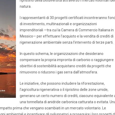
ripristino della biodiversità attraverso i mercati volontari del
natura.
I rappresentanti di 30 progetti certificati incontreranno fond
di investimento, multinazionali e organizzazioni
imprenditoriali —tra cui la Camera di Commercio Italiana in
Messico— per effettuare l’acquisto e la vendita di crediti di
rigenerazione ambientale senza l’intervento di terze parti.
In questo schema, le organizzazioni che desiderano
compensare la propria impronta di carbonio o raggiungere
obiettivi di sostenibilità acquistano crediti da progetti che
rimuovono o riducono i gas serra dall’atmosfera.
Le iniziative, che possono includere la riforestazione,
l’agricoltura rigenerativa o il ripristino delle zone umide,
generano un certo numero di crediti, ciascuno equivalente 
una tonnellata di anidride carbonica catturata o evitata. Un
 e l’impatto prima che vengano scambiati in un mercato volontario. Le
gni ambientali e incentivare gli sviluppatori a proseguire i loro progetti d