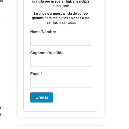
la
gratuita per ricevere i link alle notizie
pubblicate
Inscríbete a nuestra lista de correo
gratuita para recibir los enlaces a las
i
noticias publicadas
Nome/Nombre
Cognome/Apellido
Email
*
Enviar
a
a
i