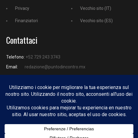
Privacy
Vecchio sito (IT)
Finanziatori
Vecchio sito (ES)
Contattaci
Telefono:
+52 729 243 3743
Email:
redazione@puntodincontro.mx
PUNTODINCONTRO