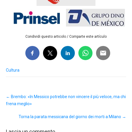
Condividi questo articolo / Comparte este artículo
Cultura
Post
←
Brembo: «In Messico potrebbe non vincere il più veloce, ma chi
navigation
frena meglio»
Torna la parata messicana del giorno dei morti a Milano
→
Lascia un commento