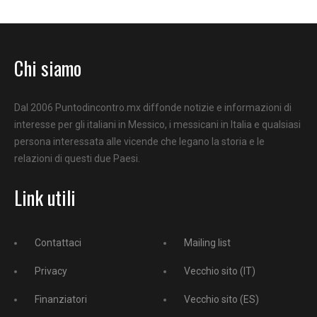
Chi siamo
Dal 2006 Puntodincontro.mx diffonde notizie e informazioni di
interesse per gli italiani in Messico, i messicani in Italia e qualsiasi
persona interessata alle vicende che legano la storia e le
relazioni di questi due Paesi.
Link utili
Contattaci
Mailing list
Privacy
Vecchio sito (IT)
Finanziatori
Vecchio sito (ES)