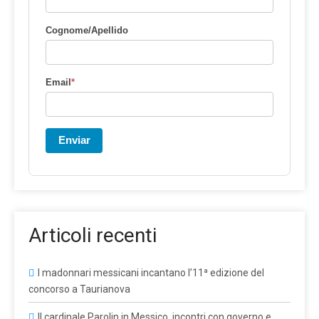
Cognome/Apellido
Email
*
Enviar
Articoli recenti
I madonnari messicani incantano l’11ª edizione del
concorso a Taurianova
Il cardinale Parolin in Messico, incontri con governo e