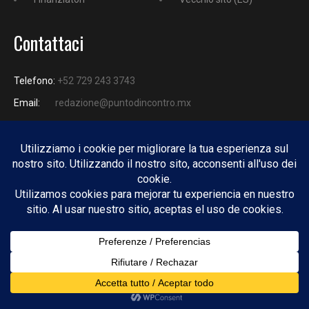
Contattaci
Telefono:
+52 729 243 3743
Email:
redazione@puntodincontro.mx
PUNTODINCONTRO
Copyright © 2025 Puntodincontro
Design by
DisegnoW