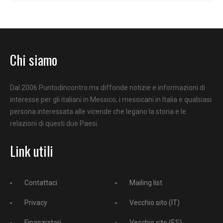
Chi siamo
Dal 2006 Puntodincontro.mx diffonde notizie e informazioni di
interesse per gli italiani in Messico, i messicani in Italia e qualsiasi
persona interessata alle vicende che legano la storia e le
relazioni di questi due Paesi.
Link utili
Contattaci
Mailing list
Privacy
Vecchio sito (IT)
Finanziatori
Vecchio sito (ES)