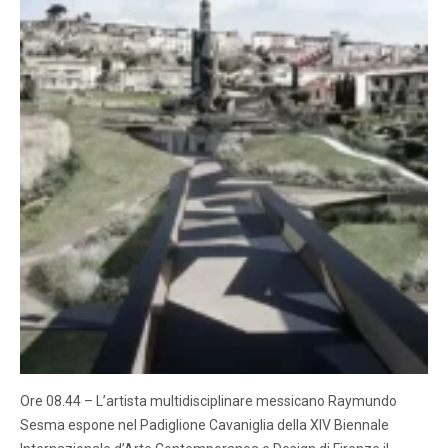
Ore 08.44 – L’artista multidisciplinare messicano Raymundo
Sesma espone nel Padiglione Cavaniglia della XIV Biennale