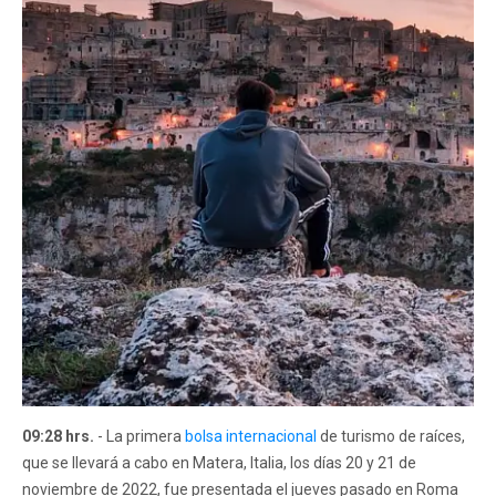
09:28 hrs.
- La primera
bolsa internacional
de turismo de raíces,
que se llevará a cabo en Matera, Italia, los días 20 y 21 de
noviembre de 2022, fue presentada el jueves pasado en Roma