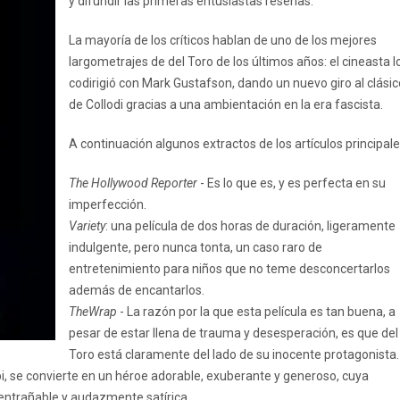
y difundir las primeras entusiastas reseñas.
La mayoría de los críticos hablan de uno de los mejores
largometrajes de del Toro de los últimos años: el cineasta l
codirigió con Mark Gustafson, dando un nuevo giro al clásic
de Collodi gracias a una ambientación en la era fascista.
A continuación algunos extractos de los artículos principale
The Hollywood Reporter
- Es lo que es, y es perfecta en su
imperfección.
Variety
: una película de dos horas de duración, ligeramente
indulgente, pero nunca tonta, un caso raro de
entretenimiento para niños que no teme desconcertarlos
además de encantarlos.
TheWrap
- La razón por la que esta película es tan buena, a
pesar de estar llena de trauma y desesperación, es que del
Toro está claramente del lado de su inocente protagonista.
 se convierte en un héroe adorable, exuberante y generoso, cuya
 entrañable y audazmente satírica.