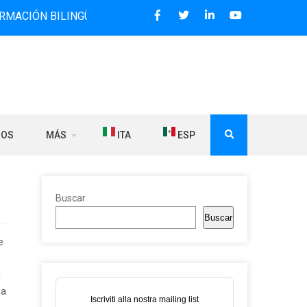
BILINGÜE QUE DESDE 2006 DIFUNDE NOTICIAS SOBRE LA RE
ROS
MÁS
ITA
ESP
Buscar
Buscar
e
l
la
Iscriviti alla nostra mailing list