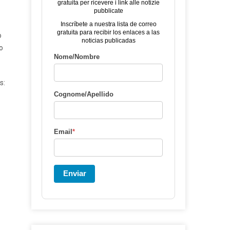
gratuita per ricevere i link alle notizie
pubblicate
Inscríbete a nuestra lista de correo
gratuita para recibir los enlaces a las
o
noticias publicadas
o
Nome/Nombre
s:
Cognome/Apellido
Email
*
Enviar