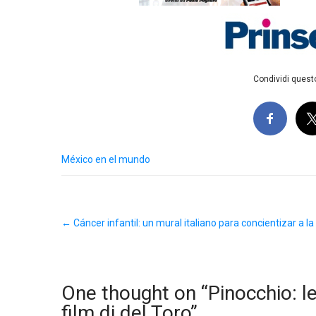
Condividi questo
México en el mundo
Post
←
Cáncer infantil: un mural italiano para concientizar a l
navigation
One thought on “
Pinocchio: le
film di del Toro
”