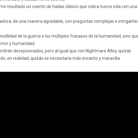
mo resultado un cuento de hadas clásico que cobra nueva vida con una
piradora, de una manera agradable, con preguntas complejas e intrigante
 inutilidad de la guerra o los múltiples fracasos de la humanidad, sino qu
humor y humanidad.
e sentirán decepcionados, pero al igual que con Nightmare Alley, quizás
o, en realidad, quizás se necesitaría más encanto y maravilla.