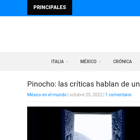
PRINCIPALES
ITALIA
MÉXICO
CRÓNICA
Pinocho: las críticas hablan de u
México en el mundo
| octubre 25, 2022
|
1 comentario