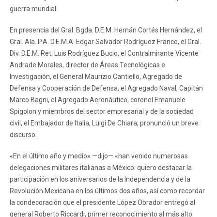
guerra mundial.
En presencia del Gral. Bgda. D.E.M. Hernán Cortés Hernández, el
Gral. Ala. P.A. D.E.M.A. Edgar Salvador Rodríguez Franco, el Gral.
Div. D.E.M. Ret. Luis Rodríguez Bucio, el Contralmirante Vicente
Andrade Morales, director de Áreas Tecnológicas e
Investigación, el General Maurizio Cantiello, Agregado de
Defensa y Cooperación de Defensa, el Agregado Naval, Capitán
Marco Bagni, el Agregado Aeronáutico, coronel Emanuele
Spigolon y miembros del sector empresarial y de la sociedad
civil, el Embajador de Italia, Luigi De Chiara, pronunció un breve
discurso.
«En el último año y medio» —dijo— «han venido numerosas
delegaciones militares italianas a México: quiero destacar la
participación en los aniversarios de la Independencia y de la
Revolución Mexicana en los últimos dos años, así como recordar
la condecoración que el presidente López Obrador entregó al
general Roberto Riccardi, primer reconocimiento al más alto